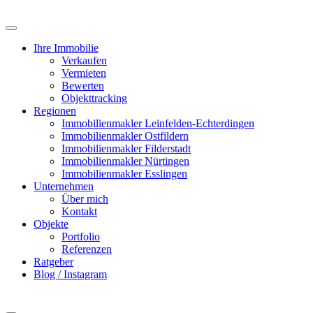
Zum
Inhalt
springen
Ihre Immobilie
Verkaufen
Vermieten
Bewerten
Objekttracking
Regionen
Immobilienmakler Leinfelden-Echterdingen
Immobilienmakler Ostfildern
Immobilienmakler Filderstadt
Immobilienmakler Nürtingen
Immobilienmakler Esslingen
Unternehmen
Über mich
Kontakt
Objekte
Portfolio
Referenzen
Ratgeber
Blog / Instagram