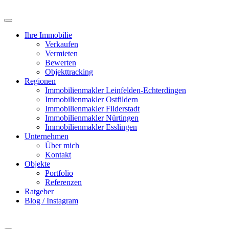
Zum
Inhalt
springen
Ihre Immobilie
Verkaufen
Vermieten
Bewerten
Objekttracking
Regionen
Immobilienmakler Leinfelden-Echterdingen
Immobilienmakler Ostfildern
Immobilienmakler Filderstadt
Immobilienmakler Nürtingen
Immobilienmakler Esslingen
Unternehmen
Über mich
Kontakt
Objekte
Portfolio
Referenzen
Ratgeber
Blog / Instagram