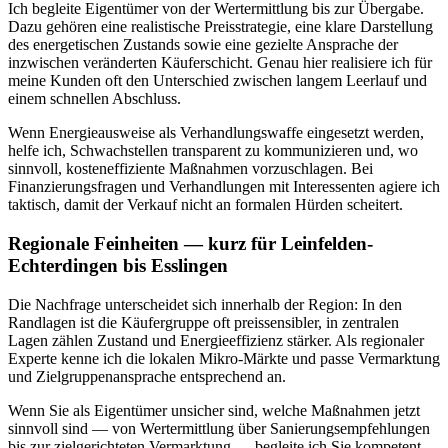
Ich begleite Eigentümer von der Wertermittlung bis zur Übergabe.
Dazu gehören eine realistische Preisstrategie, eine klare Darstellung
des energetischen Zustands sowie eine gezielte Ansprache der
inzwischen veränderten Käuferschicht. Genau hier realisiere ich für
meine Kunden oft den Unterschied zwischen langem Leerlauf und
einem schnellen Abschluss.
Wenn Energieausweise als Verhandlungswaffe eingesetzt werden,
helfe ich, Schwachstellen transparent zu kommunizieren und, wo
sinnvoll, kosteneffiziente Maßnahmen vorzuschlagen. Bei
Finanzierungsfragen und Verhandlungen mit Interessenten agiere ich
taktisch, damit der Verkauf nicht an formalen Hürden scheitert.
Regionale Feinheiten — kurz für Leinfelden-
Echterdingen bis Esslingen
Die Nachfrage unterscheidet sich innerhalb der Region: In den
Randlagen ist die Käufergruppe oft preissensibler, in zentralen
Lagen zählen Zustand und Energieeffizienz stärker. Als regionaler
Experte kenne ich die lokalen Mikro-Märkte und passe Vermarktung
und Zielgruppenansprache entsprechend an.
Wenn Sie als Eigentümer unsicher sind, welche Maßnahmen jetzt
sinnvoll sind — von Wertermittlung über Sanierungsempfehlungen
bis zur zielgerichteten Vermarktung — begleite ich Sie kompetent