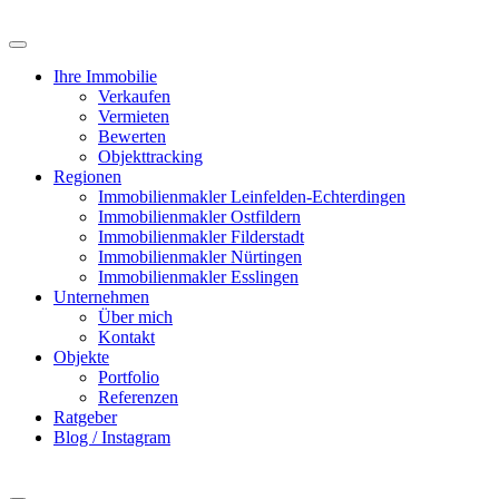
Zum
Inhalt
springen
Ihre Immobilie
Verkaufen
Vermieten
Bewerten
Objekttracking
Regionen
Immobilienmakler Leinfelden-Echterdingen
Immobilienmakler Ostfildern
Immobilienmakler Filderstadt
Immobilienmakler Nürtingen
Immobilienmakler Esslingen
Unternehmen
Über mich
Kontakt
Objekte
Portfolio
Referenzen
Ratgeber
Blog / Instagram